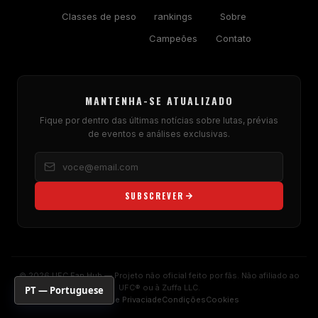
Classes de peso
rankings
Sobre
Campeões
Contato
MANTENHA-SE ATUALIZADO
Fique por dentro das últimas notícias sobre lutas, prévias
de eventos e análises exclusivas.
SUBSCREVER
© 2026 UFC Fan Hub — Projeto não oficial feito por fãs. Não afiliado ao
UFC® ou à Zuffa LLC.
PT — Portuguese
Política de Privaciade
Condições
Cookies