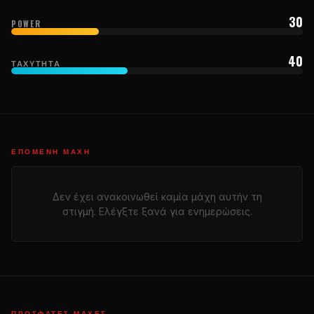
30
POWER
40
ΤΑΧΎΤΗΤΑ
ΕΠΌΜΕΝΗ ΜΆΧΗ
Δεν έχει ανακοινωθεί καμία μάχη αυτήν τη
στιγμή. Ελέγξτε ξανά για ενημερώσεις.
ΠΡΌΣΦΑΤΕΣ ΜΆΧΕΣ