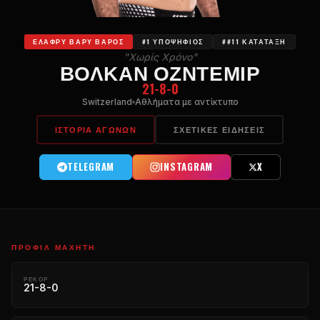
ΕΛΑΦΡΎ ΒΑΡΎ ΒΆΡΟΣ
#1 ΥΠΟΨΉΦΙΟΣ
##11 ΚΑΤΆΤΑΞΗ
"Χωρίς Χρόνο"
ΒΟΛΚΆΝ ΟΖΝΤΕΜΊΡ
21-8-0
Switzerland
Αθλήματα με αντίκτυπο
ΙΣΤΟΡΊΑ ΑΓΏΝΩΝ
ΣΧΕΤΙΚΈΣ ΕΙΔΉΣΕΙΣ
TELEGRAM
INSTAGRAM
X
ΠΡΟΦΊΛ ΜΑΧΗΤΉ
ΡΕΚΌΡ
21-8-0