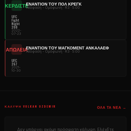
ΕΝΑΝΤΊΟΝ ΤΟΥ ΠΟΛ ΚΡΕΓΚ
ΚΕΡΔΙΣΤΕ
Απόφαση - Ομόφωνη · R3 · 5:00
UFC
Fight
Night
208
2022-
07-23
ΕΝΑΝΤΊΟΝ ΤΟΥ ΜΑΓΚΌΜΕΝΤ ΑΝΚΑΛΆΕΦ
ΑΠΩΛΕΙΑ
Απόφαση - Ομόφωνη · R3 · 5:00
UFC
267
2021-
10-30
ΚΆΛΥΨΗ VOLKAN OZDEMIR
ΌΛΑ ΤΑ ΝΈΑ →
Δεν υπάρχει ακόμη πρόσφατη κάλυψη. Ελέγξτε