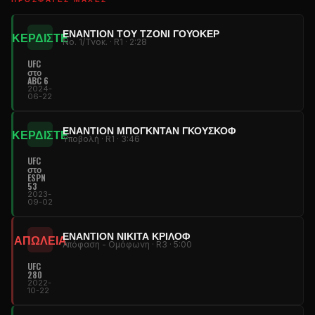
ΕΝΑΝΤΊΟΝ ΤΟΥ ΤΖΌΝΙ ΓΟΥΌΚΕΡ
ΚΕΡΔΙΣΤΕ
Νο. 1/Τνοκ. · R1 · 2:28
UFC
στο
ABC 6
2024-
06-22
ΕΝΑΝΤΊΟΝ ΜΠΌΓΚΝΤΑΝ ΓΚΟΎΣΚΟΦ
ΚΕΡΔΙΣΤΕ
Υποβολή · R1 · 3:46
UFC
στο
ESPN
53
2023-
09-02
ΕΝΑΝΤΊΟΝ ΝΙΚΊΤΑ ΚΡΊΛΟΦ
ΑΠΩΛΕΙΑ
Απόφαση - Ομόφωνη · R3 · 5:00
UFC
280
2022-
10-22