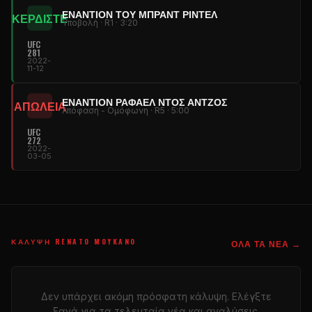
ΕΝΑΝΤΊΟΝ ΤΟΥ ΜΠΡΑΝΤ ΡΊΝΤΕΛ
ΚΕΡΔΙΣΤΕ
Υποβολή · R1 · 3:20
UFC
281
2022-
11-12
ΕΝΑΝΤΊΟΝ ΡΑΦΑΈΛ ΝΤΟΣ ΆΝΤΖΟΣ
ΑΠΩΛΕΙΑ
Απόφαση - Ομόφωνη · R5 · 5:00
UFC
272
2022-
03-05
ΚΆΛΥΨΗ RENATO MOYKANO
ΌΛΑ ΤΑ ΝΈΑ →
Δεν υπάρχει ακόμη πρόσφατη κάλυψη. Ελέγξτε
ξανά για τα τελευταία νέα και αναλύσεις.