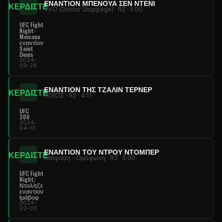
ΕΝΑΝΤΊΟΝ ΜΠΕΝΟΥΆ ΣΕΝ ΝΤΕΝΊ
ΚΕΡΔΙΣΤΕ
TKO (Doctor Stoppage) · R2 · 5:00
UFC Fight
Night:
Moicano
εναντίον
Saint
Denis
2024-
09-28
ΕΝΑΝΤΊΟΝ ΤΗΣ ΤΖΆΛΙΝ ΤΈΡΝΕΡ
ΚΕΡΔΙΣΤΕ
ΠΟΙΟΣ · R2 · 4:11
UFC
300
2024-
04-13
ΕΝΑΝΤΊΟΝ ΤΟΥ ΝΤΡΟΥ ΝΤΌΜΠΕΡ
ΚΕΡΔΙΣΤΕ
Απόφαση - Ομόφωνη · R3 · 5:00
UFC Fight
Night:
Ντολίτζε
εναντίον
Ιμάβοφ
2024-
02-03