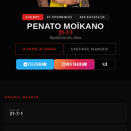
ΕΛΑΦΡΎ
#1 ΥΠΟΨΉΦΙΟΣ
##9 ΚΑΤΆΤΑΞΗ
ΡΕΝΆΤΟ ΜΟΪΚΆΝΟ
21-7-1
Βραζιλία
Jiu-Jitsu
ΙΣΤΟΡΊΑ ΑΓΏΝΩΝ
ΣΧΕΤΙΚΈΣ ΕΙΔΉΣΕΙΣ
TELEGRAM
INSTAGRAM
X
ΠΡΟΦΊΛ ΜΑΧΗΤΉ
ΡΕΚΌΡ
21-7-1