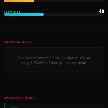
40
ΤΑΧΎΤΗΤΑ
ΕΠΌΜΕΝΗ ΜΆΧΗ
Δεν έχει ανακοινωθεί καμία μάχη αυτήν τη
στιγμή. Ελέγξτε ξανά για ενημερώσεις.
ΠΡΌΣΦΑΤΕΣ ΜΆΧΕΣ