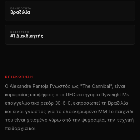
ΕΘΝΙΚΌΤΗΤΑ
Βραζιλία
ΚΑΤΆΣΤΑΣΗ
#1 Διεκδικητής
ΕΠΙΣΚΌΠΗΣΗ
Ο Alexandre Pantoja Γνωστός ως "The Cannibal", είναι
κορυφαίος υποψήφιος στο
UFC
κατηγορία flyweight Με
επαγγελματικό ρεκόρ 30-6-0, εκπροσωπεί τη Βραζιλία
και είναι γνωστός για το ολοκληρωμένο MM Το παιχνίδι
του είναι χτισμένο γύρω από την ψυχραιμία, την τεχνική
πειθαρχία και