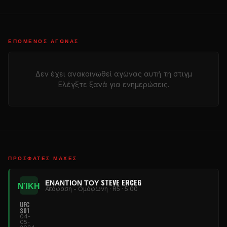
ΕΠΌΜΕΝΟΣ ΑΓΏΝΑΣ
Δεν έχει ανακοινωθεί αγώνας αυτή τη στιγμ
Ελέγξτε ξανά για ενημερώσεις.
ΠΡΌΣΦΑΤΕΣ ΜΆΧΕΣ
ΕΝΑΝΤΊΟΝ ΤΟΥ STEVE ERCEG
ΝΊΚΗ
Απόφαση - Ομόφωνη · R5 · 5:00
UFC
301
04-
05-