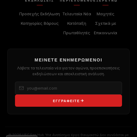
ΕΚΔΗΛΏΣΕΙΣ
ΠΕΡΙΕΧΌΜΕΝΟ
ΕΞΕΡΕΥΝΏ
Προσεχής Εκδήλωση
Τελευταία Νέα
Μαχητές
Κατηγορίες Βάρους
Κατάταξη
Σχετικά με
Πρωταθλητές
Επικοινωνία
ΜΕΊΝΕΤΕ ΕΝΗΜΕΡΩΜΈΝΟΙ
Λάβετε τα τελευταία νέα για τον αγώνα, προεπισκοπήσεις
εκδηλώσεων και αποκλειστική ανάλυση.
ΕΓΓΡΑΦΕΊΤΕ
© 2026
UFC
Fan Hub 'the Ανεπίσημο έργο θαυμαστώ Δεν συνδέεται με