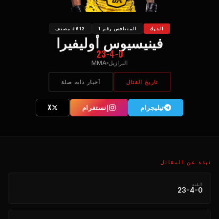
الديك
المتنافس رقم 1
##12 مصنف
فينيسيوس أوليفيرا
23-4-0
البرازيل
MMA
تاريخ القتال
أخبار ذات صلة
تیلیجرام
إنستغرام
X
نبذة عن المقاتل
القيد
23-4-0