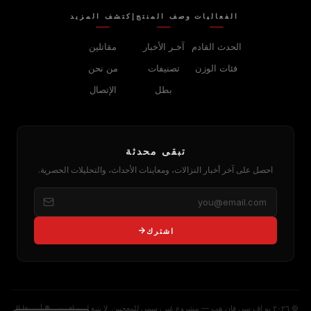
الفعاليات
وصف المنتج
إكتشف المزيد
الحدث القادم
آخـر الأخبار
مقاتلين
فئات الوزن
تصنيفات
من نحن
بطل
الإتصال
تبقى محدثة
احصل على آخر أخبار النزالات، ومعاينات الأحداث، والتحليلات الحصرية.
اشترك
© ٢٠٢٦ يو إف سي فان هب — مشروع غير رسمي للمعجبين. لا يتبع لـ يو إف سي® أو زوفا إل