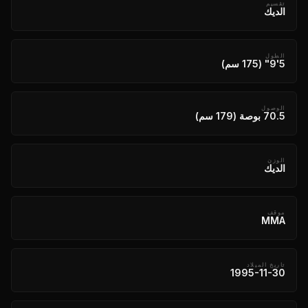
تقسيم
الديك
الطول
5'9" (175 سم)
الوصول
70.5 بوصة (179 سم)
الوزن
الديك
موقف
MMA
تاريخ الميلاد
1995-11-30