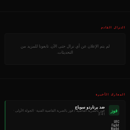
النزال القادم
لم يتم الإعلان عن أي نزال حتى الآن. تابعونا للمزيد من
التحديثات.
المعارك الأخيرة
ضد برناردو سوباج
فوز
فوز بالضربة القاضية / فوز بالضربة القاضية الفنية · الجولة الأولى ·
3:41
UFC
Fight
Night