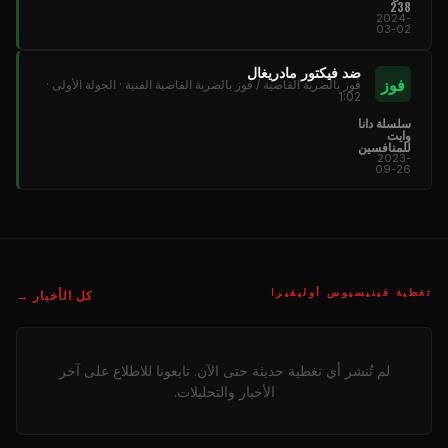
238
2024-
03-02
ضد فيكتور مادريغال
فوز
فوز بالضربة القاضية / فوز بالضربة القاضية الفنية · الجولة الأولى ·
1:02
سلسلة دانا
وايت
للمنافسين
2023-
09-26
تغطية فينيسيوس أوليفيرا
كل الأخبار →
لم تُنشر أي تغطية حديثة حتى الآن. تابعونا للاطلاع على آخر
الأخبار والتحليلات.