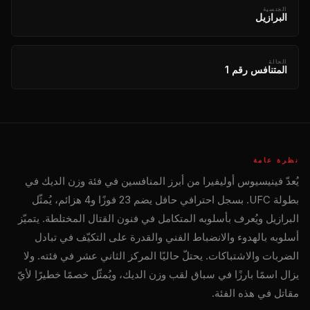
الجنسية
البرازيل
الحالة
المتنافس رقم 1
نظرة عامة
يُعدّ فينيسيوس أوليفيرا من أبرز المنافسين في فئة وزن الديك في
بطولة UFC. بسجل احترافي حافل يضم 23 فوزًا و4 هزائم، يُمثّل
البرازيل ويُعرف بأسلوبه المتكامل في فنون القتال المختلطة. يتميّز
أسلوبه بالهدوء والانضباط الفني والقدرة على التكيّف في تبادل
الضربات والاشتباكات. يحتلّ حاليًا المركز الثاني عشر في فئته. ولا
يزال اسمًا بارزًا في سباق لقب وزن الديك، ويُمثّل خصمًا خطيرًا لأيّ
مقاتل في هذه الفئة.