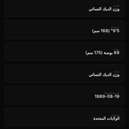
قسم
وزن الديك النسائي
ارتفاع
5'6" (168 سم)
يصل
69 بوصة (175 سم)
وزن
وزن الديك النسائي
تاريخ الميلاد
1989-08-19
جنسية
الولايات المتحدة