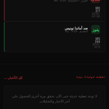
القرار - بالإجماع · R5 · 5:00
UFC
277
2022-
07-30
ضد أماندا نونيس
يفوز
التقديم · R2 · 3:26
UFC
269
2021-
12-11
تغطية جوليانا بينيا
كل الأخبار →
لا توجد تغطية حديثة حتى الآن. تحقق مرة أخرى للحصول على
آخر الأخبار والتحليلات.