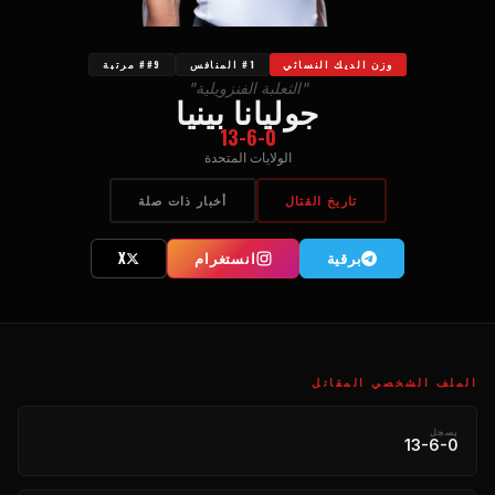
وزن الديك النسائي
#1 المنافس
##9 مرتبة
"الثعلبة الفنزويلية"
جوليانا بينيا
13-6-0
الولايات المتحدة
تاريخ القتال
أخبار ذات صلة
برقية
انستغرام
X
الملف الشخصي المقاتل
يسجل
13-6-0