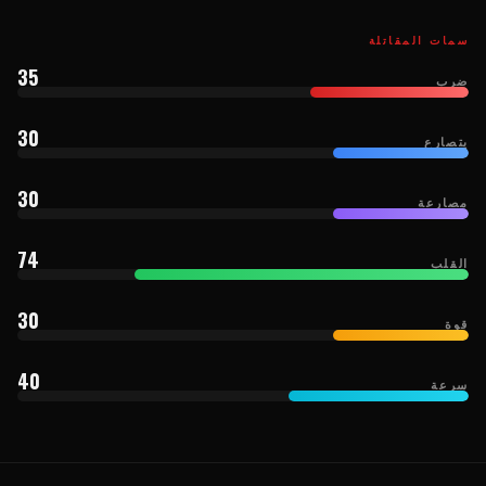
سمات المقاتلة
35
ضرب
30
يتصارع
30
مصارعة
74
القلب
30
قوة
40
سرعة