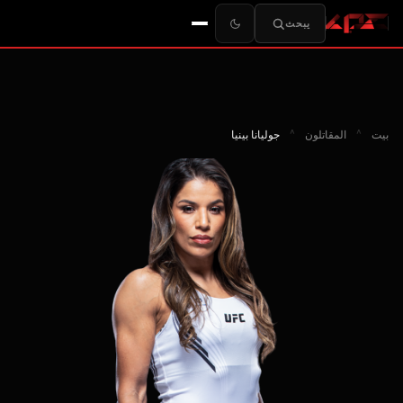
يبحث
بيت
^
المقاتلون
^
جوليانا بينيا