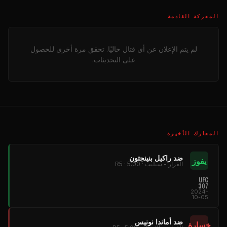
المعركة القادمة
لم يتم الإعلان عن أي قتال حاليًا. تحقق مرة أخرى للحصول
على التحديثات.
المعارك الأخيرة
ضد راكيل بنينجتون
يفوز
القرار - سبليت · R5 · 5:00
UFC
307
2024-
10-05
ضد أماندا نونيس
خسارة