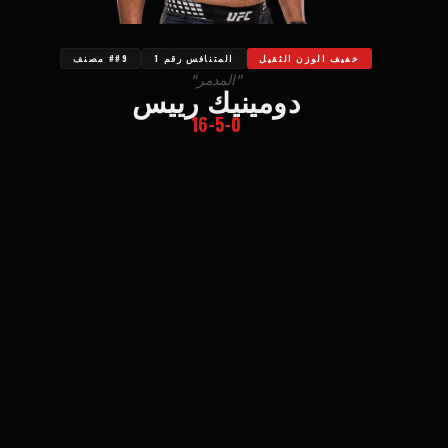
خفيف الوزن الثقيل
المتنافس رقم 1
##9 مصنف
"المدمر"
دومينيك رييس
16-5-0