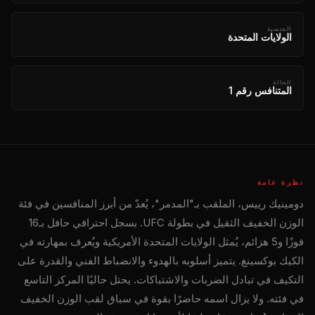
الجنسية
الولايات المتحدة
الحالة
المتنافس رقم 1
نظرة عامة
دومينيك رييس، الملقب بـ"المدمر"، يُعدّ من أبرز المنافسين في فئة
الوزن الخفيف الثقيل في بطولة UFC. بسجل احترافي حافل بـ16
فوزًا و5 هزائم، يُمثل الولايات المتحدة الأمريكية ويُعرف بمهارته في
الكيك بوكسينغ. يتميز أسلوبه بالهدوء والانضباط الفني والقدرة على
التكيف في تبادل الضربات والاشتباكات. يحتل حاليًا المركز التاسع
في فئته. ولا يزال اسمه حاضرًا بقوة في سباق لقب الوزن الخفيف