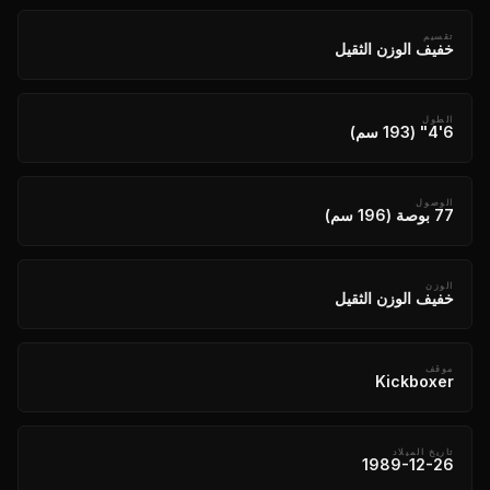
تقسيم
خفيف الوزن الثقيل
الطول
6'4" (193 سم)
الوصول
77 بوصة (196 سم)
الوزن
خفيف الوزن الثقيل
موقف
Kickboxer
تاريخ الميلاد
1989-12-26