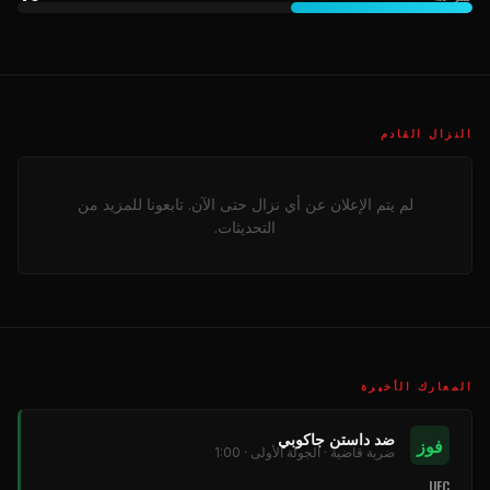
النزال القادم
لم يتم الإعلان عن أي نزال حتى الآن. تابعونا للمزيد من
التحديثات.
المعارك الأخيرة
ضد داستن جاكوبي
فوز
ضربة قاضية · الجولة الأولى · 1:00
UFC