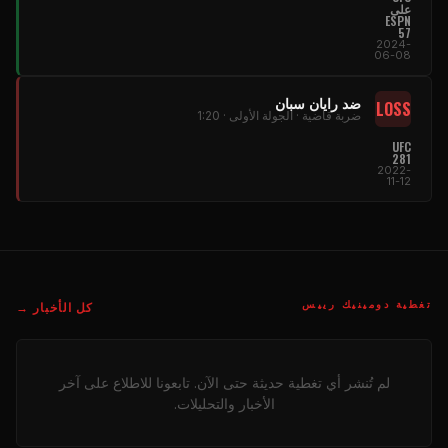
على
ESPN
57
2024-
06-08
ضد رايان سبان
LOSS
ضربة قاضية · الجولة الأولى · 1:20
UFC
281
2022-
11-12
تغطية دومينيك رييس
كل الأخبار →
لم تُنشر أي تغطية حديثة حتى الآن. تابعونا للاطلاع على آخر
الأخبار والتحليلات.