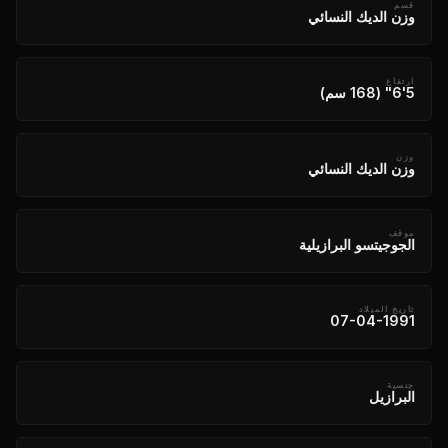
قسم
وزن الديك النسائي
ارتفاع
5'6" (168 سم)
وزن
وزن الديك النسائي
موقف
الجوجيتسو البرازيلية
تاريخ الميلاد
07-04-1991
جنسية
البرازيل