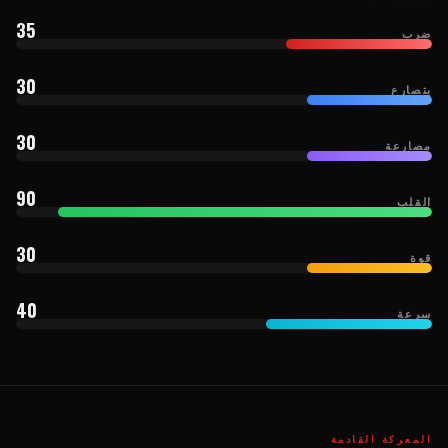
35
ضرب
30
يتصارع
30
مصارعة
90
القلب
30
قوة
40
سرعة
المعركة القادمة