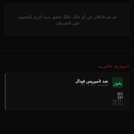
لم يتم الإعلان عن أي قتال حاليًا. تحقق مرة أخرى للحصول
على التحديثات.
المعارك الأخيرة
ضد تاميريس فيدال
يفوز
التقديم · R1 · 2:33
UFC
301
2024-
05-04