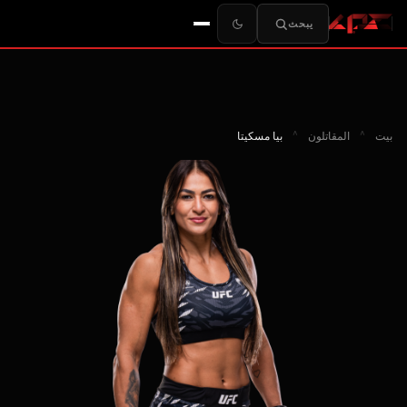
يبحث
بيت
^
المقاتلون
^
بيا مسكيتا