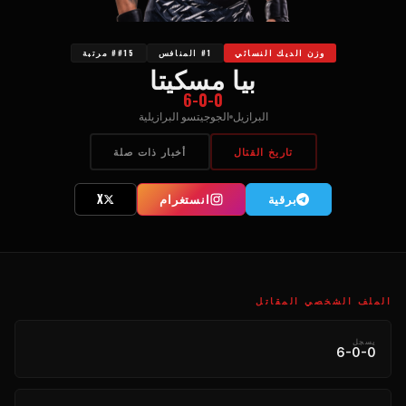
وزن الديك النسائي
#1 المنافس
##15 مرتبة
بيا مسكيتا
6-0-0
البرازيل
الجوجيتسو البرازيلية
تاريخ القتال
أخبار ذات صلة
برقية
انستغرام
X
الملف الشخصي المقاتل
يسجل
6-0-0